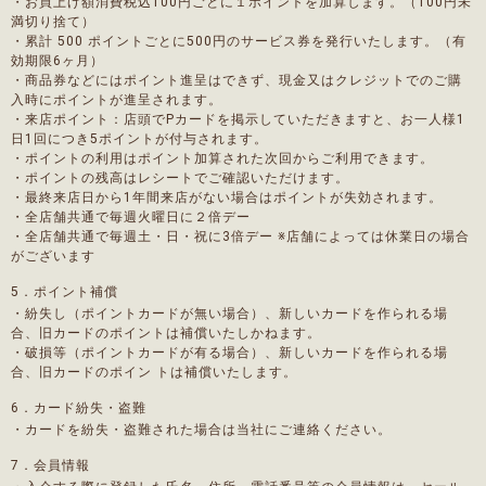
・お買上げ額消費税込100円ごとに１ポイントを加算します。（100円未
満切り捨て）
・累計 500 ポイントごとに500円のサービス券を発行いたします。（有
効期限6ヶ月）
・商品券などにはポイント進呈はできず、現金又はクレジットでのご購
入時にポイントが進呈されます。
・来店ポイント：店頭でPカードを掲示していただきますと、お一人様1
日1回につき5ポイントが付与されます。
・ポイントの利用はポイント加算された次回からご利用できます。
・ポイントの残高はレシートでご確認いただけます。
・最終来店日から1年間来店がない場合はポイントが失効されます。
・全店舗共通で毎週火曜日に２倍デー
・全店舗共通で毎週土・日・祝に3倍デー ※店舗によっては休業日の場合
がございます
5．ポイント補償
・紛失し（ポイントカードが無い場合）、新しいカードを作られる場
合、旧カードのポイントは補償いたしかねます。
・破損等（ポイントカードが有る場合）、新しいカードを作られる場
合、旧カードのポイン トは補償いたします。
6．カード紛失・盗難
・カードを紛失・盗難された場合は当社にご連絡ください。
7．会員情報