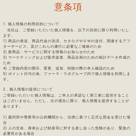
意条項
1. 個人情報の利用目的について
当社は、ご登録いただいた個人情報を、以下の目的に限り利用いたし
ます。
1) 商品の発送、商品代金の決済、カタログやＤＭの送付、関連するアフ
ターサービス、及びこれらの遂行に必要なご連絡のため
2) 新商品・サービスに関する情報のお知らせのため
3) マーケティングおよび販売促進、商品企画のための統計データ作成の
ため
4) ご登録内容の開示、変更、追加、削除の際の本人確認のため
5) ポイント付与の為、ファーマ・ラボグループ内で個人情報を利用しま
す。
2．個人情報の提供について
ご登録いただいた個人情報は、ご本人の承諾なく第三者に提供すること
はございません。ただし、次の場合に限り、個人情報を提供することが
あります。
1) 裁判所や警察等の公的機関から、法律に基づく正式な照会を受けた場
合
2) 人の生命、身体および財産等に対する差し迫った危険があり、緊急の
必要性がある場合