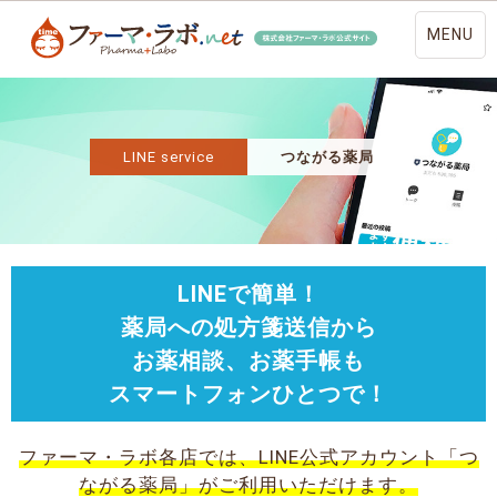
MENU
LINE service
つながる薬局
LINEで簡単！
薬局への処方箋送信から
お薬相談、お薬手帳も
スマートフォンひとつで！
ファーマ・ラボ各店では、LINE公式アカウント「つ
ながる薬局」がご利用いただけます。